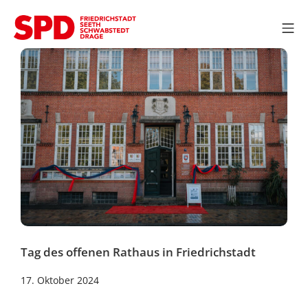
Zum
Inhalt
Mo
springen
SPD OV Friedrichstadt
Tag des offenen Rathaus in Friedrichstadt
24.
17. Oktober 2024
Oktober