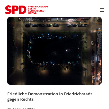
Zum
Inhalt
Mo
springen
SPD OV Friedrichstadt
Friedliche Demonstration in Friedrichstadt
gegen Rechts
10.