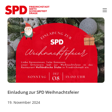
Zum
Inhalt
Mo
springen
SPD OV Friedrichstadt
Einladung zur SPD Weihnachtsfeier
18.
19. November 2024
November