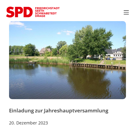
Zum
Inhalt
Mo
springen
SPD OV Friedrichstadt
Einladung zur Jahreshauptversammlung
22.
20. Dezember 2023
Dezember